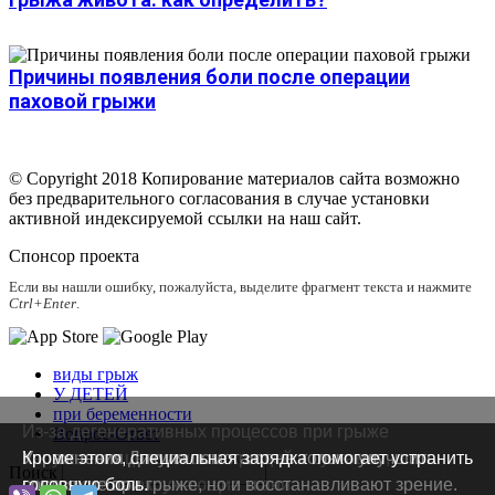
Причины появления боли после операции
паховой грыжи
© Copyright 2018 Копирование материалов сайта возможно
без предварительного согласования в случае установки
активной индексируемой ссылки на наш сайт.
Спонсор проекта
Если вы нашли ошибку, пожалуйста, выделите фрагмент текста и нажмите
Ctrl+Enter
.
виды грыж
У ДЕТЕЙ
при беременности
Из-за дегенеративных процессов при грыже
Вопрос-Ответ
нарушается целостность хрящей и суставов,
Упражнения Дикуля помогают не только улучшить
Кроме этого, специальная зарядка помогает устранить
Поиск
воспаляются окружающие ткани.
состояние при грыже, но и восстанавливают зрение.
головную боль.