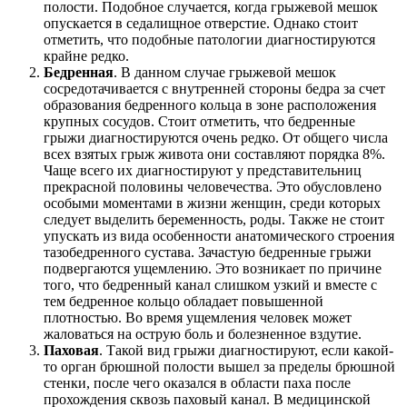
полости. Подобное случается, когда грыжевой мешок
опускается в седалищное отверстие. Однако стоит
отметить, что подобные патологии диагностируются
крайне редко.
Бедренная
. В данном случае грыжевой мешок
сосредотачивается с внутренней стороны бедра за счет
образования бедренного кольца в зоне расположения
крупных сосудов. Стоит отметить, что бедренные
грыжи диагностируются очень редко. От общего числа
всех взятых грыж живота они составляют порядка 8%.
Чаще всего их диагностируют у представительниц
прекрасной половины человечества. Это обусловлено
особыми моментами в жизни женщин, среди которых
следует выделить беременность, роды. Также не стоит
упускать из вида особенности анатомического строения
тазобедренного сустава. Зачастую бедренные грыжи
подвергаются ущемлению. Это возникает по причине
того, что бедренный канал слишком узкий и вместе с
тем бедренное кольцо обладает повышенной
плотностью. Во время ущемления человек может
жаловаться на острую боль и болезненное вздутие.
Паховая
. Такой вид грыжи диагностируют, если какой-
то орган брюшной полости вышел за пределы брюшной
стенки, после чего оказался в области паха после
прохождения сквозь паховый канал. В медицинской