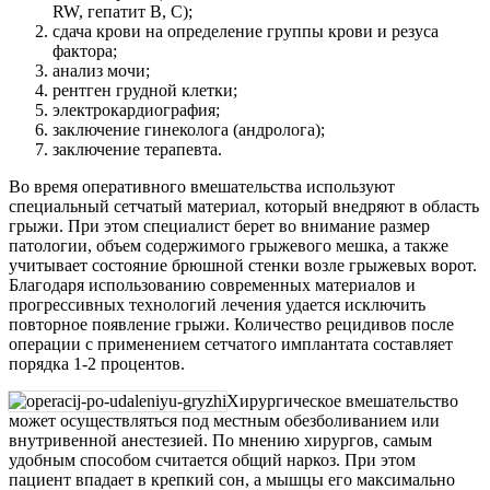
RW, гепатит В, С);
сдача крови на определение группы крови и резуса
фактора;
анализ мочи;
рентген грудной клетки;
электрокардиография;
заключение гинеколога (андролога);
заключение терапевта.
Во время оперативного вмешательства используют
специальный сетчатый материал, который внедряют в область
грыжи. При этом специалист берет во внимание размер
патологии, объем содержимого грыжевого мешка, а также
учитывает состояние брюшной стенки возле грыжевых ворот.
Благодаря использованию современных материалов и
прогрессивных технологий лечения удается исключить
повторное появление грыжи. Количество рецидивов после
операции с применением сетчатого имплантата составляет
порядка 1-2 процентов.
Хирургическое вмешательство
может осуществляться под местным обезболиванием или
внутривенной анестезией. По мнению хирургов, самым
удобным способом считается общий наркоз. При этом
пациент впадает в крепкий сон, а мышцы его максимально