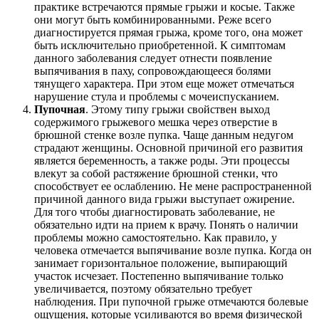
практике встречаются прямые грыжи и косые. Также
они могут быть комбинированными. Реже всего
диагностируется прямая грыжа, кроме того, она может
быть исключительно приобретенной. К симптомам
данного заболевания следует отнести появление
выпячивания в паху, сопровождающееся болями
тянущего характера. При этом еще может отмечаться
нарушение стула и проблемы с мочеиспусканием.
Пупочная
. Этому типу грыжи свойствен выход
содержимого грыжевого мешка через отверстие в
брюшной стенке возле пупка. Чаще данным недугом
страдают женщины. Основной причиной его развития
является беременность, а также роды. Эти процессы
влекут за собой растяжение брюшной стенки, что
способствует ее ослаблению. Не мене распространенной
причиной данного вида грыжи выступает ожирение.
Для того чтобы диагностировать заболевание, не
обязательно идти на прием к врачу. Понять о наличии
проблемы можно самостоятельно. Как правило, у
человека отмечается выпячивание возле пупка. Когда он
занимает горизонтальное положение, выпирающий
участок исчезает. Постепенно выпячивание только
увеличивается, поэтому обязательно требует
наблюдения. При пупочной грыже отмечаются болевые
ощущения, которые усиливаются во время физической