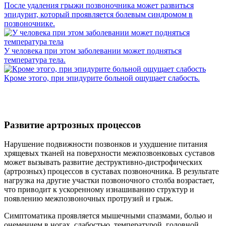
После удаления грыжи позвоночника может развиться
эпидурит, который проявляется болевым синдромом в
позвоночнике.
У человека при этом заболевании может подняться
температура тела.
Кроме этого, при эпидурите больной ощущает слабость.
Развитие артрозных процессов
Нарушение подвижности позвонков и ухудшение питания
хрящевых тканей на поверхности межпозвонковых суставов
может вызывать развитие деструктивно-дистрофических
(артрозных) процессов в суставах позвоночника. В результате
нагрузка на другие участки позвоночного столба возрастает,
что приводит к ускоренному изнашиванию структур и
появлению межпозвоночных протрузий и грыж.
Симптоматика проявляется мышечными спазмами, болью и
онемением в ногах, слабостью, температурой, головной